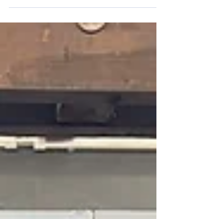
Die Vorstandschaft des Turnvereins Büchenau lädt
herzlich zur diesjährigen Generalversammlung ein.
Die Versammlung findet am Mittwoch, 18. März um
19 Uhr im Kleintierzuchtverein Büchenau statt.
Tagesordnung Begrüßung Totengedenken Bericht
des ersten Vorsitzenden Bericht der Schriftführerin
Berichte aus den Abteilungen Bericht des
Jugendvertreters Bericht des Kassiers Bericht der
Kassenprüfenden Entlastung des Kassiers
Entlastung der gesamten Vorstandschaft
Neuwahlen Beschlu